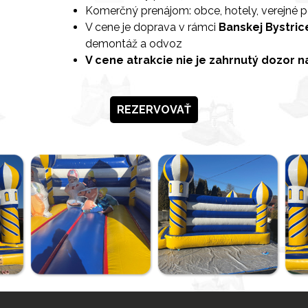
Komerčný prenájom: obce, hotely, verejné p
V cene je doprava v rámci
Banskej Bystric
demontáž a odvoz
V cene atrakcie nie je zahrnutý dozor n
REZERVOVAŤ