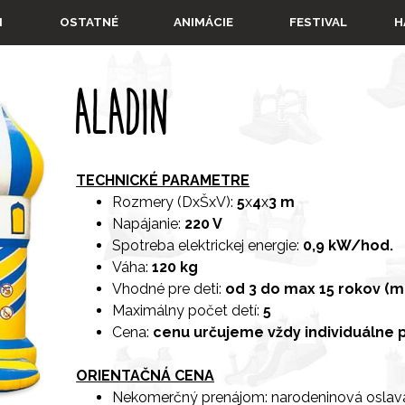
Preskočiť menu
▼
▼
▼
I
OSTATNÉ
ANIMÁCIE
FESTIVAL
H
ALADIN
TECHNICKÉ PARAMETRE
Rozmery (DxŠxV):
5
x
4
x
3 m
Napájanie:
220 V
Spotreba elektrickej energie:
0,9 kW/hod.
Váha:
120 kg
Vhodné pre deti:
od 3 do max 15 rokov (m
Maximálny počet detí:
5
Cena:
cenu určujeme vždy individuálne p
ORIENTAČNÁ CENA
Nekomerčný prenájom: narodeninová oslav