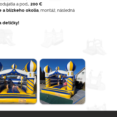
odujatia a pod…
200 €
e a blízkeho okolia
, montáž, následná
a detičky!