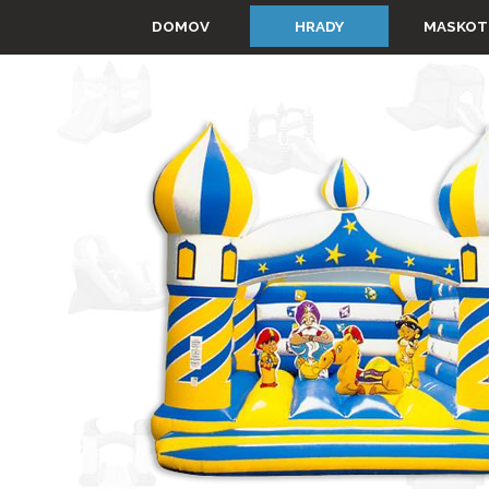
Prejsť na obsah
▼
DOMOV
HRADY
MASKOT