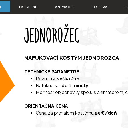
Preskočiť menu
▼
▼
▼
I
OSTATNÉ
ANIMÁCIE
FESTIVAL
H
JEDNOROŽEC
NAFUKOVACÍ KOSTÝM JEDNOROŽCA
TECHNICKÉ PARAMETRE
Rozmery:
výška 2 m
Nafúkne sa:
do 1 minúty
Možnosť objednávky spolu s animátorom, 
ORIENTAČNÁ CENA
Cena za prenájom kostýmu
25 €/deň