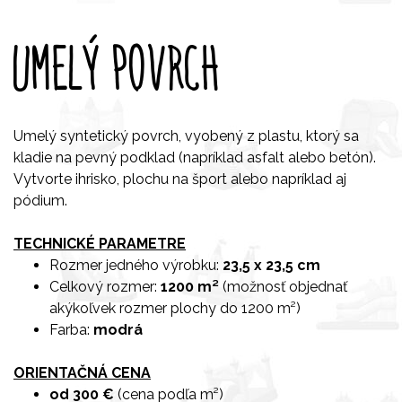
UMELÝ POVRCH
Umelý syntetický povrch, vyobený z plastu, ktorý sa
kladie na pevný podklad (napríklad asfalt alebo betón).
Vytvorte ihrisko, plochu na šport alebo napríklad aj
pódium.
TECHNICKÉ PARAMETRE
Rozmer jedného výrobku:
23,5 x 23,5 cm
Celkový rozmer:
1200 m
²
(možnosť objednať
akýkoľvek rozmer plochy do 1200 m²)
Farba:
modrá
ORIENTAČNÁ CENA
od 300 €
(cena podľa m²)