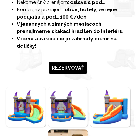
Nekomerčný prenájom:
oslava a pod…
Komerčný prenájom:
obce, hotely, verejné
podujatia a pod…
100 €/deň
V jesenných a zimných mesiacoch
prenajímeme skákaci hrad len do interiéru
V cene atrakcie nie je zahrnutý dozor na
detičky!
REZERVOVAŤ