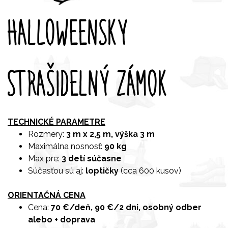
HALLOWEENSKY
STRAŠIDELNÝ ZÁMOK
TECHNICKÉ PARAMETRE
Rozmery:
3 m x 2,5 m, výška 3 m
Maximálna nosnosť:
90 kg
Max pre:
3 detí súčasne
Súčasťou sú aj:
loptičky
(cca 600 kusov)
ORIENTAČNÁ CENA
Cena:
70 €/deň,
90 €/2 dni,
osobný odber
alebo + doprava